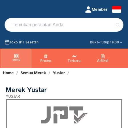
YUSTAR
Member
Toko JPT Sesetan
Buka-Tutup 19:00
Menu
Artikel
Promo
Terbaru
Home
/
Semua Merek
/
Yustar
/
Merek Yustar
YUSTAR