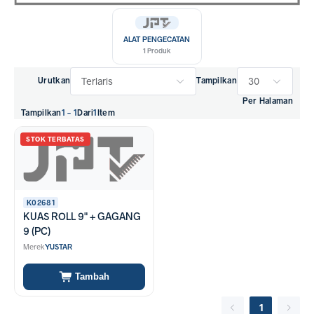
ALAT PENGECATAN
1 Produk
Terlaris
30
Urutkan
Tampilkan
Per Halaman
Tampilkan
1 - 1
Dari
1
Item
STOK TERBATAS
K02681
KUAS ROLL 9" + GAGANG
9 (PC)
Merek
YUSTAR
Tambah
1