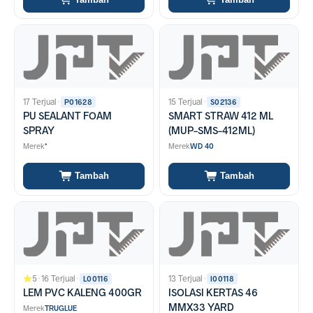
17 Terjual
·
15 Terjual
·
P01628
S02136
PU SEALANT FOAM
SMART STRAW 412 ML
SPRAY
(MUP-SMS-412ML)
Merek
*
Merek
WD 40
Tambah
Tambah
5
·
16 Terjual
·
13 Terjual
·
L00116
I00118
LEM PVC KALENG 400GR
ISOLASI KERTAS 46
MMX33 YARD
Merek
TRUGLUE