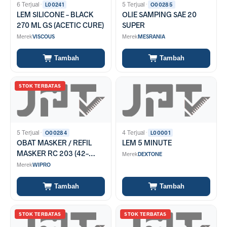
6 Terjual
·
5 Terjual
·
L00241
O00285
LEM SILICONE - BLACK
OLIE SAMPING SAE 20
270 ML GS (ACETIC CURE)
SUPER
Merek
VISCOUS
Merek
MESRANIA
Tambah
Tambah
STOK TERBATAS
5 Terjual
·
4 Terjual
·
O00284
L00001
OBAT MASKER / REFIL
LEM 5 MINUTE
MASKER RC 203 (42-
Merek
DEXTONE
9034-203)
Merek
WIPRO
Tambah
Tambah
STOK TERBATAS
STOK TERBATAS