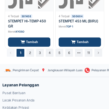
4 Terjual
·
4 Terjual
·
S01408
S00604
STEMPET HI-TEMP 450
STEMPET 453 ML (BIRU)
GR
Merek
TOP 1
Merek
KYOSO
Tambah
Tambah
1
2
3
4
5
6
11
Pengiriman Cepat
Jangkauan Wilayah Luas
Pelayanan R
Layanan Pelanggan
Pusat Bantuan
Lacak Pesanan Anda
Kebijakan Privasi