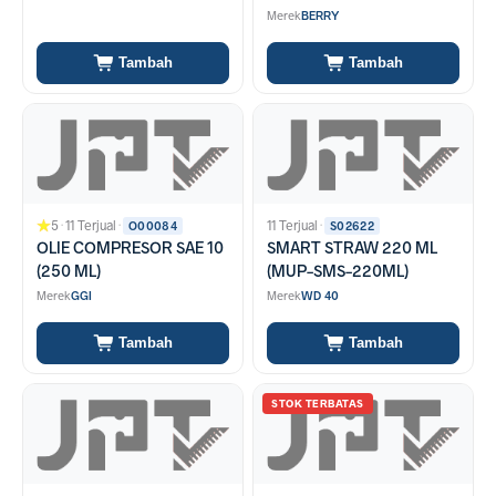
Merek
BERRY
Tambah
Tambah
5
·
11 Terjual
·
11 Terjual
·
O00084
S02622
OLIE COMPRESOR SAE 10
SMART STRAW 220 ML
(250 ML)
(MUP-SMS-220ML)
Merek
GGI
Merek
WD 40
Tambah
Tambah
STOK TERBATAS