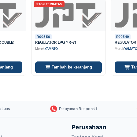
STOK TERBATAS
R00550
R00549
DOUBLE)
REGULATOR LPG YR-71
REGULATOR
Merek
YAMATO
Merek
YAMAT
ranjang
Tambah ke keranjang
Ta
 Luas
Pelayanan Responsif
Perusahaan