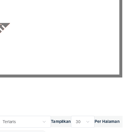
rlengkapan las workshop Anda dengan produk Yamato yang telah
Tampilkan
Per Halaman
Terlaris
30