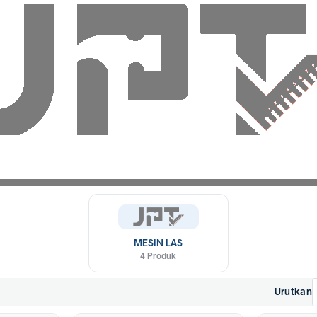
Yamato dengan penawaran terbaik hanya di TokoJPT. Penuhi kebutuhan pe
MESIN LAS
4 Produk
Urutkan