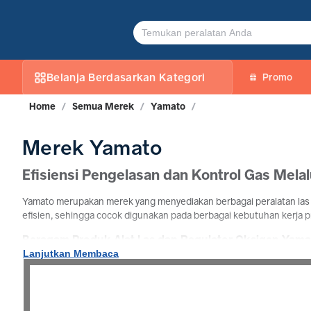
Jual Produk Yamato | PROMO Maret 2026
Belanja Berdasarkan Kategori
Promo
Home
/
Semua Merek
/
Yamato
/
Merek Yamato
Efisiensi Pengelasan dan Kontrol Gas Mela
Yamato merupakan merek yang menyediakan berbagai peralatan las 
efisien, sehingga cocok digunakan pada berbagai kebutuhan kerja p
Beragam Produk Alat Las dan Regulator Oksigen Yama
Lanjutkan Membaca
Tersedia berbagai pilihan produk Yamato seperti blender las poto
spesifikasi yang beragam, Yamato menjadi pilihan bagi pengguna ya
Jual Produk Yamato di TokoJPT