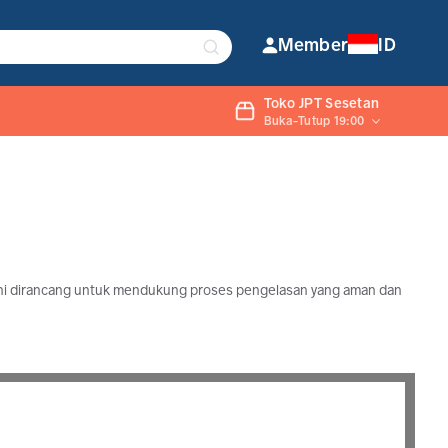
Member
ID
Toko JPT Sesetan
Buka-Tutup 19:00
 ini dirancang untuk mendukung proses pengelasan yang aman dan
an kebutuhan rumahan. Dengan kualitas yang konsisten dan
 diandalkan.