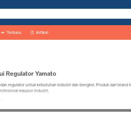
Terbaru
Artikel
lui Regulator Yamato
dan regulator untuk kebutuhan industri dan bengkel. Produk dari brand
rofesional maupun industri.
to
ng, regulator LPG, dan regulator OXY yang digunakan untuk pengelasan d
ng sedang membutuhkan peralatan las dan regulator yang stabil dan dapat