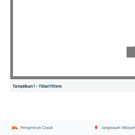
Lengkapi kebutuhan mesin industri dan suku cadang perkakas meka
kelancaran dan efisiensi proyek operasional Anda harian.
Tampilkan
1 - 11
Dari
11
Item
Pengiriman Cepat
Jangkauan Wilayah