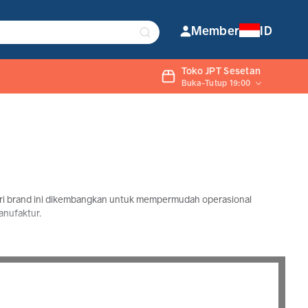
Member
ID
Toko JPT Sesetan
Buka-Tutup 19:00
dari brand ini dikembangkan untuk mempermudah operasional
anufaktur.
l pilihan tangguh. Dengan fokus pada performa yang stabil dan
rja yang presisi.