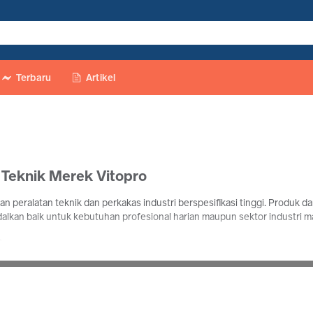
Terbaru
Artikel
 Teknik Merek Vitopro
peralatan teknik dan perkakas industri berspesifikasi tinggi. Produk 
alkan baik untuk kebutuhan profesional harian maupun sektor industri m
o
serta komponen suku cadang mesin teknik yang dirancang dengan materia
 dan pelaku industri yang membutuhkan produk aplikatif dengan performa ke