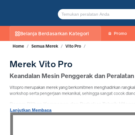
VITO PRO
Belanja Berdasarkan Kategori
Promo
Home
/
Semua Merek
/
Vito Pro
/
Merek Vito Pro
Keandalan Mesin Penggerak dan Peralatan
Vitopro merupakan merek yang berkomitmen menghadirkan rangkaian 
workshop serta pengerjaan mekanikal, sehingga sangat cocok diand
Ragam Pilihan Komponen dan Perkakas Teknik Vitopr
Lanjutkan Membaca
Rangkaian produk Vitopro mencakup berbagai peralatan fungsional 
durabilitas tinggi, brand ini menjadi solusi tepat bagi para mekanik
Jual Produk Vitopro di TokoJPT