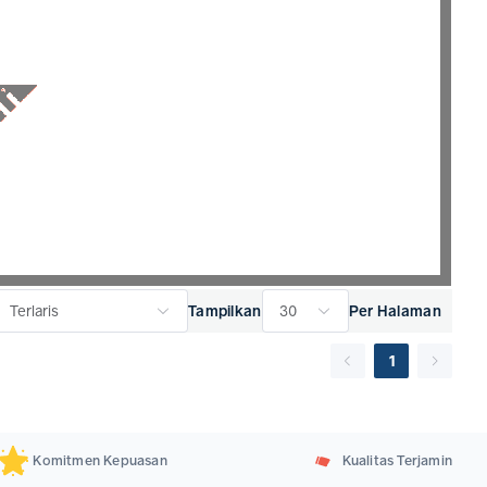
topro dengan penawaran harga terbaik untuk mengoptimalkan
Tampilkan
Per Halaman
Terlaris
30
1
Komitmen Kepuasan
Kualitas Terjamin