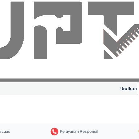
nik Anda dengan produk Vitopro di TokoJPT. Temukan pilihan produk Vi
Urutkan
 Luas
Pelayanan Responsif