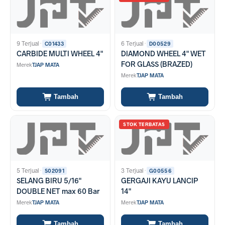
kompleks. Anda dapat menemukan berbagai pilihan produk Tjap
Mata yang sesuai dengan kebutuhan peralatan kerja lapangan dan
bengkel kerajinan Anda di Bali.
9 Terjual
·
6 Terjual
·
C01433
D00529
CARBIDE MULTI WHEEL 4"
DIAMOND WHEEL 4" WET
FOR GLASS (BRAZED)
Merek
TJAP MATA
Merek
TJAP MATA
Tambah
Tambah
STOK TERBATAS
5 Terjual
·
3 Terjual
·
S02091
G00556
SELANG BIRU 5/16"
GERGAJI KAYU LANCIP
DOUBLE NET max 60 Bar
14"
Merek
TJAP MATA
Merek
TJAP MATA
Tambah
Tambah