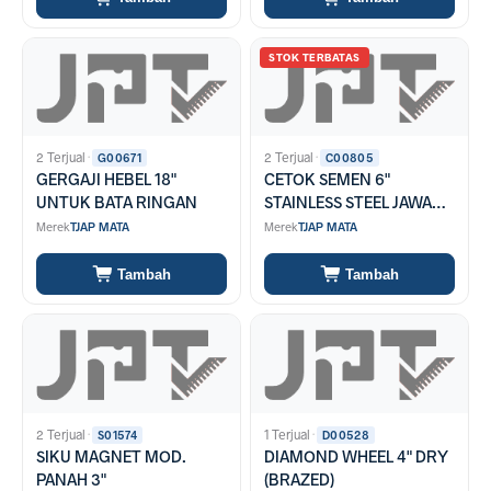
STOK TERBATAS
2 Terjual
·
2 Terjual
·
G00671
C00805
GERGAJI HEBEL 18"
CETOK SEMEN 6"
UNTUK BATA RINGAN
STAINLESS STEEL JAWA
(SENDOK SEMEN)
Merek
TJAP MATA
Merek
TJAP MATA
Tambah
Tambah
2 Terjual
·
1 Terjual
·
S01574
D00528
SIKU MAGNET MOD.
DIAMOND WHEEL 4" DRY
PANAH 3"
(BRAZED)