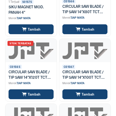
C01566
1 Terjual
·
S01575
CIRCULAR SAW BLADE /
SIKU MAGNET MOD.
TIP SAW 14"X80T TCT
PANAH 4"
AS/Solid
Merek
TJAP MATA
Merek
TJAP MATA
Tambah
Tambah
STOK TERBATAS
C01565
C01567
CIRCULAR SAW BLADE /
CIRCULAR SAW BLADE /
TIP SAW 14"X120T TCT
TIP SAW 14"X100T TCT
F/Aluminium
AS/Solid
Merek
TJAP MATA
Merek
TJAP MATA
Tambah
Tambah