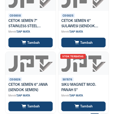
C00808
C00825
CETOK SEMEN 7"
CETOK SEMEN 6"
STAINLESS STEEL
SULAWESI (SENDOK
SULAWESI (SENDOK
SEMEN)
Merek
TJAP MATA
Merek
TJAP MATA
SEMEN)
Tambah
Tambah
STOK TERBATAS
C00826
S01576
CETOK SEMEN 6" JAWA
SIKU MAGNET MOD.
(SENDOK SEMEN)
PANAH 5"
Merek
TJAP MATA
Merek
TJAP MATA
Tambah
Tambah