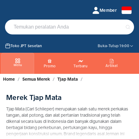
Jual Produk Tjap Mata Original | TokoJPT
Member
Toko JPT Sesetan
Buka-Tutup 19:00
Menu
Artikel
Promo
Terbaru
Home
/
Semua Merek
/
Tjap Mata
/
Merek Tjap Mata
Tjap Mata (Carl Schlieper) merupakan salah satu merek perkakas
tangan, alat potong, dan alat pertanian tradisional yang telah
dikenal secara luas di Indonesia dan banyak digunakan dalam
berbagai bidang perkebunan, pertukangan kayu, hingga
pengerjaan konstruksi umum. Brand legendaris asal Jerman ini