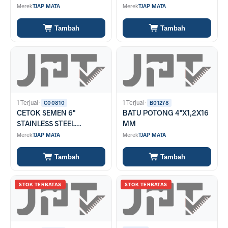
Merek
TJAP MATA
Merek
TJAP MATA
Tambah
Tambah
1 Terjual
·
1 Terjual
·
C00810
B01278
CETOK SEMEN 6"
BATU POTONG 4"X1,2X16
STAINLESS STEEL
MM
DJAKARTA (SENDOK
Merek
TJAP MATA
Merek
TJAP MATA
SEMEN)
Tambah
Tambah
STOK TERBATAS
STOK TERBATAS