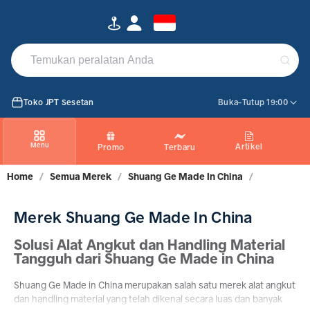
Jual Produk Shuang Ge Made in China Original | TokoJPT
Toko JPT Sesetan
Buka-Tutup 19:00
Menu
Artikel
Promo
Terbaru
Home
/
Semua Merek
/
Shuang Ge Made In China
/
Merek Shuang Ge Made In China
Solusi Alat Angkut dan Handling Material
Tangguh dari Shuang Ge Made in China
Shuang Ge Made in China merupakan salah satu merek alat angkut
dan handling material yang telah dikenal secara luas dan banyak