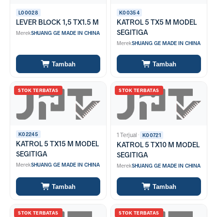
L00028
K00354
LEVER BLOCK 1,5 TX1.5 M
KATROL 5 TX5 M MODEL
SEGITIGA
Merek
SHUANG GE MADE IN CHINA
Merek
SHUANG GE MADE IN CHINA
Tambah
Tambah
STOK TERBATAS
STOK TERBATAS
K02245
1 Terjual
·
K00721
KATROL 5 TX15 M MODEL
KATROL 5 TX10 M MODEL
SEGITIGA
SEGITIGA
Merek
SHUANG GE MADE IN CHINA
Merek
SHUANG GE MADE IN CHINA
Tambah
Tambah
STOK TERBATAS
STOK TERBATAS