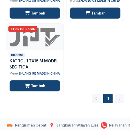
Merek
SHUANG GE MADE IN CHINA
Merek
SHUANG GE MADE IN CHINA
Tambah
Tambah
STOK TERBATAS
K00336
KATROL 1 TX15 M MODEL
SEGITIGA
Merek
SHUANG GE MADE IN CHINA
Tambah
1
Pengiriman Cepat
Jangkauan Wilayah Luas
Pelayanan R