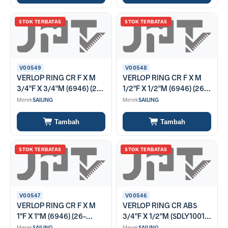
STOK TERBATAS
STOK TERBATAS
V00549
V00548
VERLOP RING CR F X M
VERLOP RING CR F X M
3/4"F X 3/4"M (6946) (26-
1/2"F X 1/2"M (6946) (26-
6946-2424)
6946-1616)
Merek
SAILING
Merek
SAILING
Tambah
Tambah
STOK TERBATAS
STOK TERBATAS
V00547
V00546
VERLOP RING CR F X M
VERLOP RING CR ABS
1"F X 1"M (6946) (26-
3/4"F X 1/2"M (SDLY1001-
6946-3232)
SP) (26-6441-0001)
Merek
SAILING
Merek
SAILING