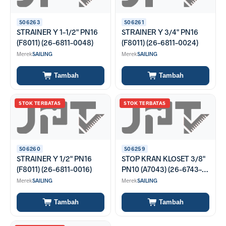
S06263
S06261
STRAINER Y 1-1/2" PN16
STRAINER Y 3/4" PN16
(F8011) (26-6811-0048)
(F8011) (26-6811-0024)
Merek
SAILING
Merek
SAILING
Tambah
Tambah
STOK TERBATAS
STOK TERBATAS
S06260
S06259
STRAINER Y 1/2" PN16
STOP KRAN KLOSET 3/8"
(F8011) (26-6811-0016)
PN10 (A7043) (26-6743-
0012)
Merek
SAILING
Merek
SAILING
Tambah
Tambah