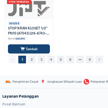
STOK TERBATAS
S06258
STOP KRAN KLOSET 1/2"
PN10 (A7043) (26-6743-
0016)
Merek
SAILING
Tambah
1
2
3
4
5
6
9
Pengiriman Cepat
Jangkauan Wilayah Luas
Pelayanan R
Layanan Pelanggan
Pusat Bantuan