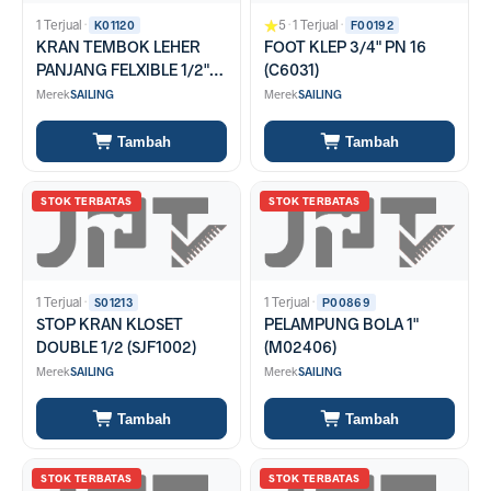
1 Terjual
·
5
·
1 Terjual
·
K01120
F00192
KRAN TEMBOK LEHER
FOOT KLEP 3/4" PN 16
PANJANG FELXIBLE 1/2"
(C6031)
(SWL0301)
Merek
SAILING
Merek
SAILING
Tambah
Tambah
STOK TERBATAS
STOK TERBATAS
1 Terjual
·
1 Terjual
·
S01213
P00869
STOP KRAN KLOSET
PELAMPUNG BOLA 1"
DOUBLE 1/2 (SJF1002)
(M02406)
Merek
SAILING
Merek
SAILING
Tambah
Tambah
STOK TERBATAS
STOK TERBATAS