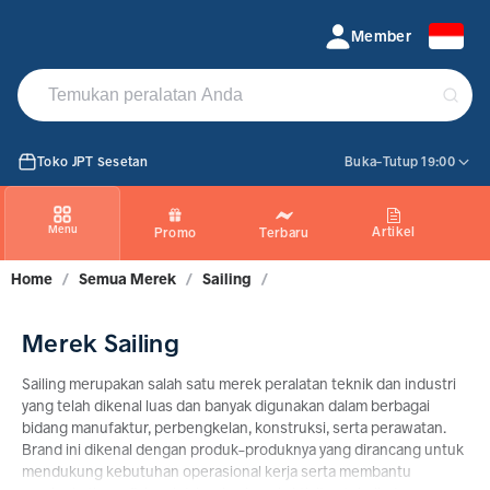
Jual Produk sailing Original | Tokojpt
Member
Toko JPT Sesetan
Buka-Tutup 19:00
Menu
Artikel
Promo
Terbaru
Home
/
Semua Merek
/
Sailing
/
Merek Sailing
Sailing merupakan salah satu merek peralatan teknik dan industri
yang telah dikenal luas dan banyak digunakan dalam berbagai
bidang manufaktur, perbengkelan, konstruksi, serta perawatan.
Brand ini dikenal dengan produk-produknya yang dirancang untuk
mendukung kebutuhan operasional kerja serta membantu