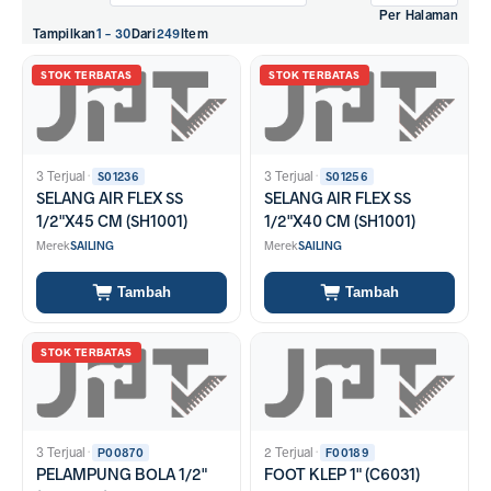
Per Halaman
Tampilkan
1 - 30
Dari
249
Item
STOK TERBATAS
STOK TERBATAS
3 Terjual
·
3 Terjual
·
S01236
S01256
SELANG AIR FLEX SS
SELANG AIR FLEX SS
1/2"X45 CM (SH1001)
1/2"X40 CM (SH1001)
Merek
SAILING
Merek
SAILING
Tambah
Tambah
STOK TERBATAS
3 Terjual
·
2 Terjual
·
P00870
F00189
PELAMPUNG BOLA 1/2"
FOOT KLEP 1" (C6031)