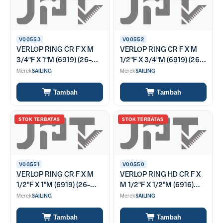
V00553
V00552
VERLOP RING CR F X M
VERLOP RING CR F X M
3/4"F X 1"M (6919) (26-
1/2"F X 3/4"M (6919) (26-
6919-2432)
6919-1624)
Merek
SAILING
Merek
SAILING
Tambah
Tambah
STOK TERBATAS
STOK TERBATAS
V00551
V00550
VERLOP RING CR F X M
VERLOP RING HD CR F X
1/2"F X 1"M (6919) (26-
M 1/2"F X 1/2"M (6916)
6919-1632)
(26-6916-1616)
Merek
SAILING
Merek
SAILING
Tambah
Tambah