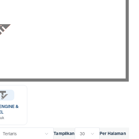
penyelesaian pembangunan struktur bangunan Anda dengan dukungan
ENGINE &
EL
duk
Tampilkan
Per Halaman
Terlaris
30