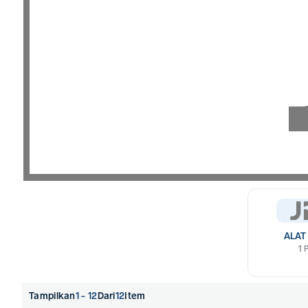
TokoJPT menyediakan rangkaian produk alat pemadat semen vibrato
alat mekanis berdaya tahan tinggi dari Pro-Quip.
ALAT
1 
Tampilkan
1 - 12
Dari
12
Item