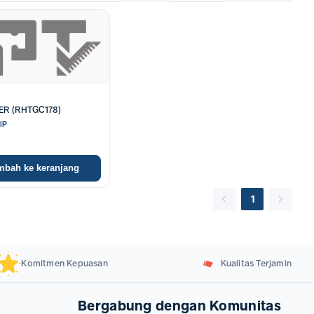
ER (RHTGC178)
IP
mbah ke keranjang
1
Komitmen Kepuasan
Kualitas Terjamin
Bergabung dengan Komunitas