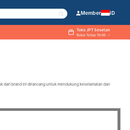
Member
ID
Toko JPT Sesetan
Buka-Tutup 19:00
uk dari brand ini dirancang untuk mendukung keselamatan dan
, mesin gilingan padi, hingga pompa air diesel yang dapat
agi pengguna yang membutuhkan peralatan kerja yang andal.