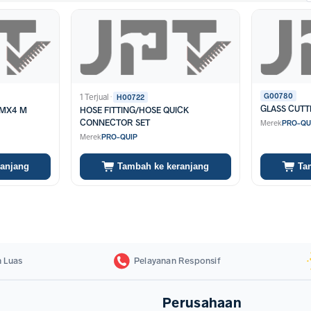
G00780
1 Terjual
·
H00722
GLASS CUTT
MMX4 M
HOSE FITTING/HOSE QUICK
CONNECTOR SET
Merek
PRO-QU
Merek
PRO-QUIP
ranjang
Tambah ke keranjang
Ta
 Luas
Pelayanan Responsif
Perusahaan