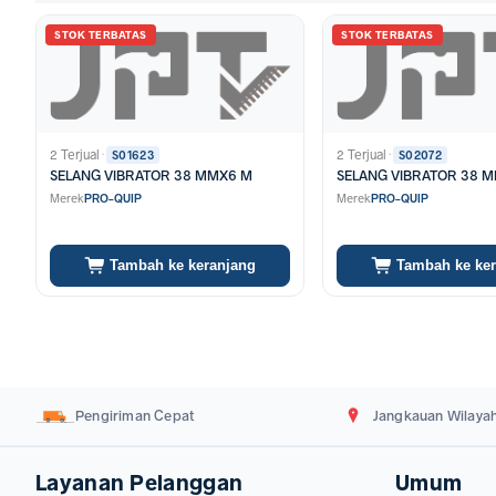
STOK TERBATAS
STOK TERBATAS
2 Terjual
·
2 Terjual
·
S01623
S02072
SELANG VIBRATOR 38 MMX6 M
SELANG VIBRATOR 38 
Merek
PRO-QUIP
Merek
PRO-QUIP
Tambah ke keranjang
Tambah ke ke
Pengiriman Cepat
Jangkauan Wilayah
Layanan Pelanggan
Umum