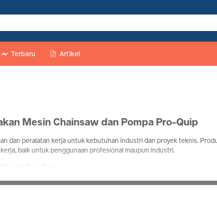
Terbaru
Artikel
nakan Mesin Chainsaw dan Pompa Pro-Quip
 dan peralatan kerja untuk kebutuhan industri dan proyek teknis. Prod
 kerja, baik untuk penggunaan profesional maupun industri.
Diesel Pro-Quip
pemadat beton, generator penyuplai listrik, mesin chainsaw pemotong kayu
ang konsisten dan fokus pada fungsionalitas, PRO-QUIP menjadi pilihan b