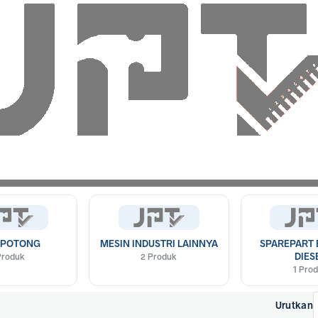
r dan pompa air diesel dari Pro-Quip orisinal. Tingkatkan kecepatan 
 POTONG
MESIN INDUSTRI LAINNYA
SPAREPART 
DIES
Produk
2 Produk
1 Pro
Urutkan