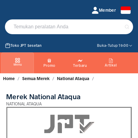
NATIONAL ATAQUA
Member
Toko JPT Sesetan
Buka-Tutup 19:00
Menu
Artikel
Promo
Terbaru
Home
/
Semua Merek
/
National Ataqua
/
Merek National Ataqua
NATIONAL ATAQUA