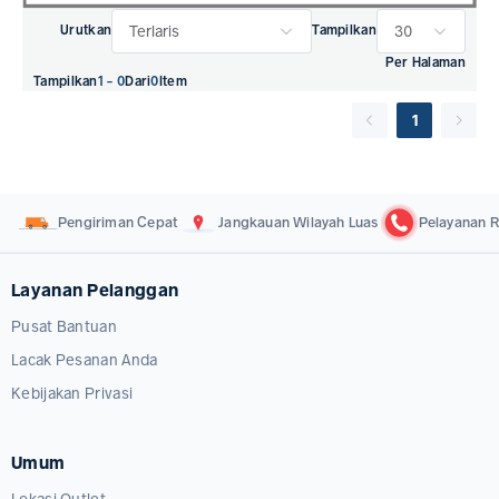
Terlaris
30
Urutkan
Tampilkan
Per Halaman
Tampilkan
1 - 0
Dari
0
Item
1
Pengiriman Cepat
Jangkauan Wilayah Luas
Pelayanan R
Layanan Pelanggan
Pusat Bantuan
Lacak Pesanan Anda
Kebijakan Privasi
Umum
Lokasi Outlet