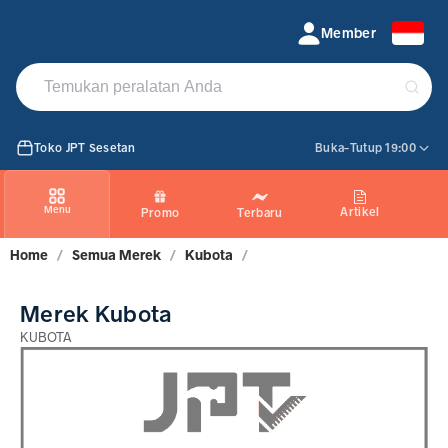
KUBOTA
Member
Toko JPT Sesetan
Buka-Tutup 19:00
Menu
Artikel
Promo
Terbaru
Home
/
Semua Merek
/
Kubota
/
Merek Kubota
KUBOTA