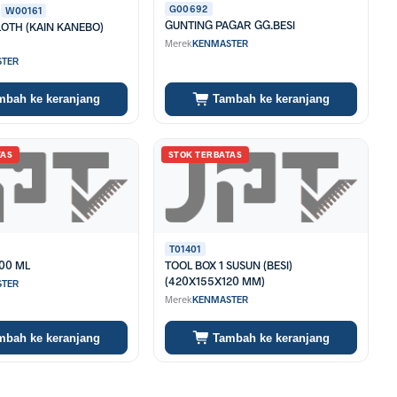
G00692
W00161
GUNTING PAGAR GG.BESI
OTH (KAIN KANEBO)
Merek
KENMASTER
TER
mbah ke keranjang
Tambah ke keranjang
TAS
STOK TERBATAS
T01401
400 ML
TOOL BOX 1 SUSUN (BESI)
(420X155X120 MM)
TER
Merek
KENMASTER
mbah ke keranjang
Tambah ke keranjang