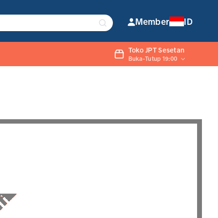
Member
ID
Toko JPT Sesetan
Buka-Tutup 19:00