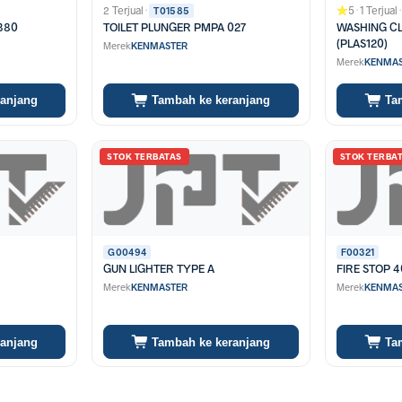
2 Terjual
·
5
·
1 Terjual
·
T01585
B380
TOILET PLUNGER PMPA 027
WASHING CL
(PLAS120)
Merek
KENMASTER
Merek
KENMAS
ranjang
Tambah ke keranjang
Ta
STOK TERBATAS
STOK TERBA
G00494
F00321
GUN LIGHTER TYPE A
FIRE STOP 
Merek
KENMASTER
Merek
KENMAS
ranjang
Tambah ke keranjang
Ta