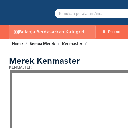
KENMASTER
Belanja Berdasarkan Kategori
Promo
Home
/
Semua Merek
/
Kenmaster
/
Merek Kenmaster
KENMASTER