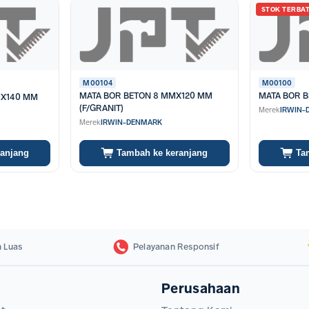
i ketahanan termal tinggi, sehingga struktur ujung pisau tidak mudah tum
STOK TERBA
M00104
M00100
MATA BOR BETON 8 MMX120 MM
MATA BOR 
MX140 MM
(F/GRANIT)
Merek
IRWIN-
Merek
IRWIN-DENMARK
ranjang
Tambah ke keranjang
Ta
 Luas
Pelayanan Responsif
Perusahaan