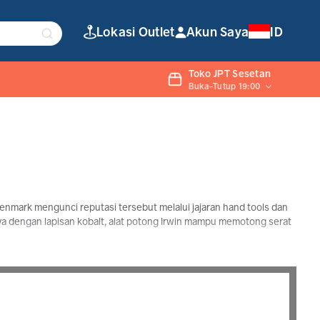
Lokasi Outlet
Akun Saya
ID
Toko JPT Sesetan
Buka-Tutup 19:00
enmark mengunci reputasi tersebut melalui jajaran hand tools dan
aya dengan lapisan kobalt, alat potong Irwin mampu memotong serat
mata bor beton dengan kepala karbida solid untuk menembus agregat
tau serbuk semen, mereduksi akumulasi panas, dan menjaga lubang