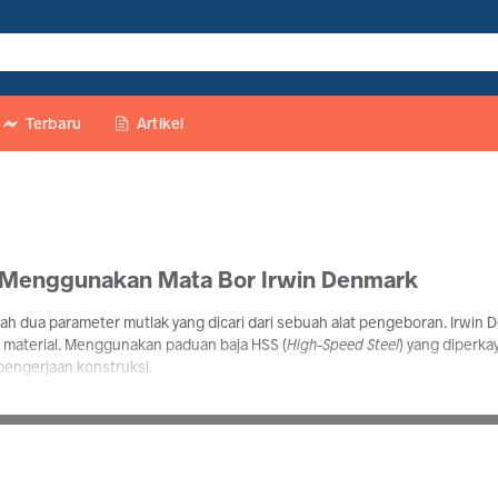
Terbaru
Artikel
i Menggunakan Mata Bor Irwin Denmark
ah dua parameter mutlak yang dicari dari sebuah alat pengeboran. Irwin D
r material. Menggunakan paduan baja HSS (
High-Speed Steel
) yang diperk
pengerjaan konstruksi.
n Heavy-Duty Irwin
berujung tajam split-point untuk mencegah pergeseran titik bor, serta 
Irwin dirancang meliuk presisi untuk mempercepat keluarnya gram besi a