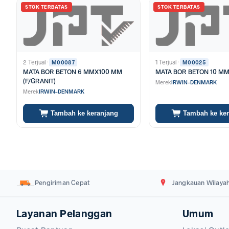
Mata bor Irwin dibuat dari formulasi baja HSS premium yang memilik
STOK TERBATAS
STOK TERBATAS
2 Terjual
·
1 Terjual
·
M00087
M00025
MATA BOR BETON 6 MMX100 MM
MATA BOR BETON 10 M
(F/GRANIT)
Merek
IRWIN-DENMARK
Merek
IRWIN-DENMARK
Tambah ke keranjang
Tambah ke ke
Pengiriman Cepat
Jangkauan Wilayah
Layanan Pelanggan
Umum