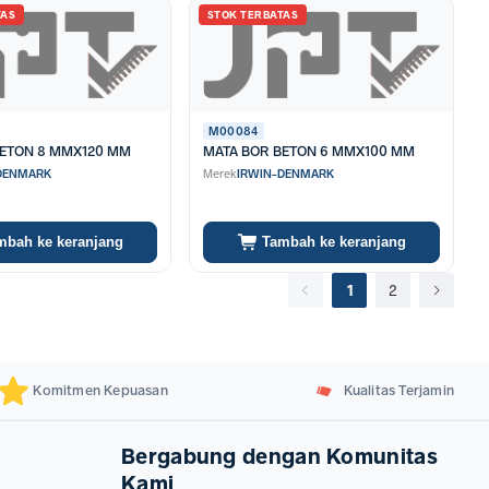
pul atau meleleh akibat gesekan ekstrem.
TAS
STOK TERBATAS
M00084
BETON 8 MMX120 MM
MATA BOR BETON 6 MMX100 MM
DENMARK
Merek
IRWIN-DENMARK
mbah ke keranjang
Tambah ke keranjang
1
2
Komitmen Kepuasan
Kualitas Terjamin
Bergabung dengan Komunitas
Kami