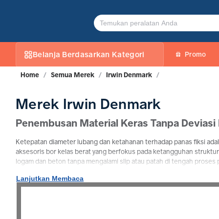
Jual Produk Irwin-Denmark Original | Tokojpt
Belanja Berdasarkan Kategori
Promo
Home
/
Semua Merek
/
Irwin Denmark
/
Merek Irwin Denmark
Penembusan Material Keras Tanpa Devias
Ketepatan diameter lubang dan ketahanan terhadap panas fiksi adal
aksesoris bor kelas berat yang berfokus pada ketangguhan struktu
logam dan beton tanpa mengalami slip atau patah di tengah proses 
Akurasi Milimeter: Jajaran Mata Bor Besi dan Bor Beto
Lanjutkan Membaca
Spektrum produk dari Irwin Denmark didominasi oleh mata bor besi 
batu keras. Geometri ulir pembuangan residu (
flute
) pada mata bor 
hasil pengeboran tetap bersih sempurna.