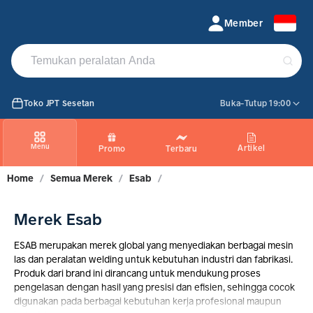
Jual Produk ESAB | PROMO Maret 2026
Member
Toko JPT Sesetan
Buka-Tutup 19:00
Menu
Artikel
Promo
Terbaru
Home
/
Semua Merek
/
Esab
/
Merek Esab
ESAB merupakan merek global yang menyediakan berbagai mesin
las dan peralatan welding untuk kebutuhan industri dan fabrikasi.
Produk dari brand ini dirancang untuk mendukung proses
pengelasan dengan hasil yang presisi dan efisien, sehingga cocok
digunakan pada berbagai kebutuhan kerja profesional maupun