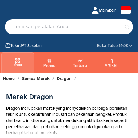
Jual Produk Dragon | PROMO Maret 2026
Member
Toko JPT Sesetan
Buka-Tutup 19:00
Menu
Artikel
Promo
Terbaru
Home
/
Semua Merek
/
Dragon
/
Merek Dragon
Dragon merupakan merek yang menyediakan berbagai peralatan
teknik untuk kebutuhan industri dan pekerjaan bengkel. Produk
dari brand ini dirancang untuk mendukung aktivitas kerja seperti
pemeliharaan dan perbaikan, sehingga cocok digunakan pada
berbagai kebutuhan teknis.