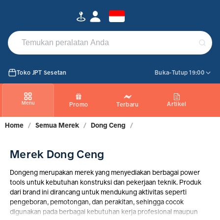
Jual Produk Dongcheng | PROMO Maret 2026
Toko JPT Sesetan
Buka-Tutup 19:00
Menu
Artikel
Promo
Terbaru
Home
/
Semua Merek
/
Dong Ceng
/
Merek Dong Ceng
Dongeng merupakan merek yang menyediakan berbagai power
tools untuk kebutuhan konstruksi dan pekerjaan teknik. Produk
dari brand ini dirancang untuk mendukung aktivitas seperti
pengeboran, pemotongan, dan perakitan, sehingga cocok
digunakan pada berbagai kebutuhan kerja profesional maupun