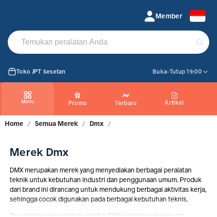
Jual Produk DMX | PROMO Maret 2026
Member
Toko JPT Sesetan
Buka-Tutup 19:00
Menu
Artikel
Promo
Terbaru
Home
/
Semua Merek
/
Dmx
/
Merek Dmx
DMX merupakan merek yang menyediakan berbagai peralatan
teknik untuk kebutuhan industri dan penggunaan umum. Produk
dari brand ini dirancang untuk mendukung berbagai aktivitas kerja,
sehingga cocok digunakan pada berbagai kebutuhan teknis.
Tersedia berbagai pilihan produk DMX seperti perkakas dan