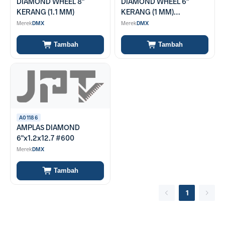
DIAMOND WHEEL 8"
DIAMOND WHEEL 6"
KERANG (1.1 MM)
KERANG (1 MM)
(SEGMENTED)
Merek
DMX
Merek
DMX
Tambah
Tambah
A01186
AMPLAS DIAMOND
6"x1.2x12.7 #600
Merek
DMX
Tambah
1