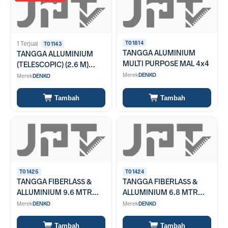
T01814
1 Terjual
·
T01143
TANGGA ALUMINIUM
TANGGA ALLUMINIUM
MULTI PURPOSE MAL 4x4
(TELESCOPIC) (2.6 M)
MODEL LURUS (TLA 9)
Merek
DENKO
Merek
DENKO
Tambah
Tambah
T01425
T01424
TANGGA FIBERLASS &
TANGGA FIBERLASS &
ALLUMINIUM 9.6 MTR
ALLUMINIUM 6.8 MTR
(FEL 2X16)
(FEL 2X12)
Merek
DENKO
Merek
DENKO
Tambah
Tambah