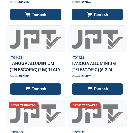
MAL 4x3
PURPOSE (8,2 M) TLB-11
Merek
DENKO
Merek
DENKO
Tambah
Tambah
T01423
T01422
TANGGA ALLUMINIUM
TANGGA ALLUMINIUM
(TELESCOPIC) (7 M) TLA19
(TELESCOPIC) (6.2 M)
TLA18
Merek
DENKO
Merek
DENKO
Tambah
Tambah
STOK TERBATAS
STOK TERBATAS
T01408
T01182