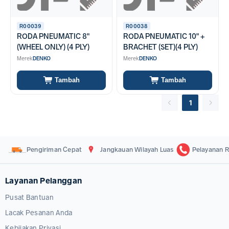
R00039
R00038
RODA PNEUMATIC 8"
RODA PNEUMATIC 10" +
(WHEEL ONLY) (4 PLY)
BRACHET (SET)(4 PLY)
Merek
DENKO
Merek
DENKO
Tambah
Tambah
1
Pengiriman Cepat
Jangkauan Wilayah Luas
Pelayanan R
Layanan Pelanggan
Pusat Bantuan
Lacak Pesanan Anda
Kebijakan Privasi