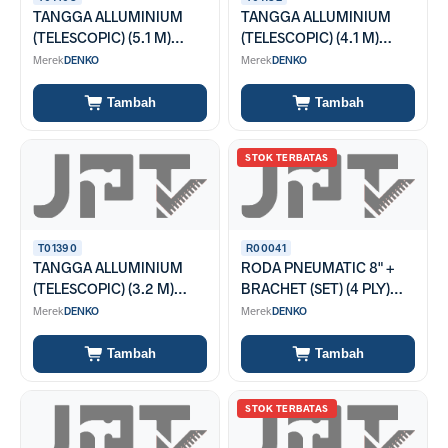
TANGGA ALLUMINIUM
TANGGA ALLUMINIUM
(TELESCOPIC) (5.1 M)
(TELESCOPIC) (4.1 M)
TLA16
TLA14
Merek
DENKO
Merek
DENKO
Tambah
Tambah
STOK TERBATAS
T01390
R00041
TANGGA ALLUMINIUM
RODA PNEUMATIC 8" +
(TELESCOPIC) (3.2 M)
BRACHET (SET) (4 PLY)
MODEL LURUS (TLA 11)
(Incl PPN)
Merek
DENKO
Merek
DENKO
Tambah
Tambah
STOK TERBATAS