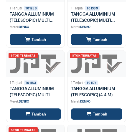
1 Terjual
·
1 Terjual
·
T01258
T01389
TANGGA ALLUMINIUM
TANGGA ALLUMINIUM
(TELESCOPIC) MULTI
(TELESCOPIC) MULTI
PURPOSE (5 M) TLB-8
PURPOSE (4.4 M) TLB-7
Merek
DENKO
Merek
DENKO
Tambah
Tambah
STOK TERBATAS
STOK TERBATAS
1 Terjual
·
1 Terjual
·
T01183
T01174
TANGGA ALLUMINIUM
TANGGA ALLUMINIUM
(TELESCOPIC) MULTI
(TELESCOPIC) (4.4 M)
PURPOSE (3.8 M) TLB-6
TLA15
Merek
DENKO
Merek
DENKO
Tambah
Tambah
STOK TERBATAS