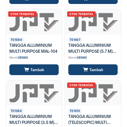
STOK TERBATAS
STOK TERBATAS
T01086
T01407
TANGGA ALLUMINIUM
TANGGA ALLUMINIUM
MULTI PURPOSE MAL-104
MULTI PURPOSE (5.7 M)
MAL 4X5
Merek
DENKO
Merek
DENKO
Tambah
Tambah
STOK TERBATAS
T01388
T01410
TANGGA ALLUMINIUM
TANGGA ALLUMINIUM
MULTI PURPOSE (3.5 M)
(TELESCOPIC) MULTI