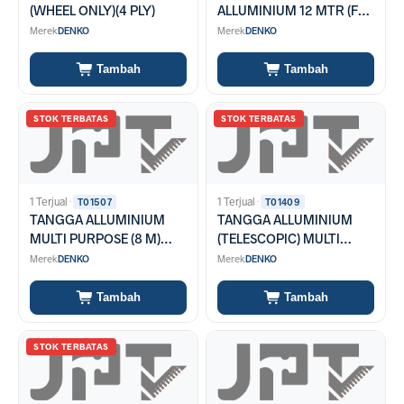
(WHEEL ONLY)(4 PLY)
ALLUMINIUM 12 MTR (FEL
2X20)
Merek
DENKO
Merek
DENKO
Tambah
Tambah
STOK TERBATAS
STOK TERBATAS
1 Terjual
·
1 Terjual
·
T01507
T01409
TANGGA ALLUMINIUM
TANGGA ALLUMINIUM
MULTI PURPOSE (8 M)
(TELESCOPIC) MULTI
MAL 4X7
PURPOSE (5.6 M) TLB-9
Merek
DENKO
Merek
DENKO
Tambah
Tambah
STOK TERBATAS