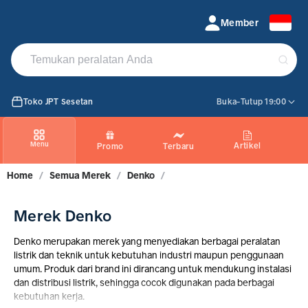
Jual Produk Denko | PROMO Maret 2026
Member
Toko JPT Sesetan
Buka-Tutup 19:00
Menu
Artikel
Promo
Terbaru
Home
/
Semua Merek
/
Denko
/
Merek Denko
Denko merupakan merek yang menyediakan berbagai peralatan
listrik dan teknik untuk kebutuhan industri maupun penggunaan
umum. Produk dari brand ini dirancang untuk mendukung instalasi
dan distribusi listrik, sehingga cocok digunakan pada berbagai
kebutuhan kerja.