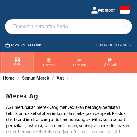
Jual Produk AGT | PROMO Maret 2026
Member
Toko JPT Sesetan
Buka-Tutup 19:00
Menu
Artikel
Promo
Terbaru
Home
/
Semua Merek
/
Agt
/
Merek Agt
AGT merupakan merek yang menyediakan berbagai peralatan
teknik untuk kebutuhan industri dan pekerjaan bengkel. Produk
dari brand ini dirancang untuk mendukung aktivitas kerja seperti
perbaikan, instalasi, dan pemeliharaan, sehingga cocok digunakan
dalam berbagai kebutuhan kerja profesional maupun industri.