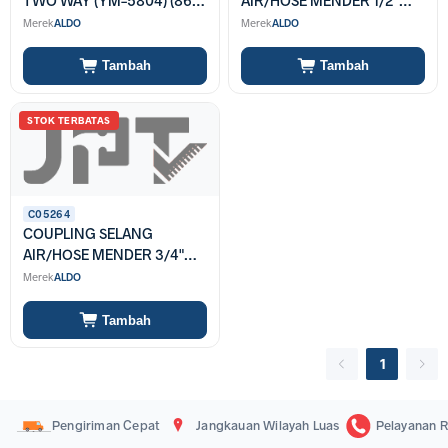
TWO WAY (YM-5804) (86-
AIR/HOSE MENDER 1/2"
1160-5804)
(YM-5808) (86-1160-5808)
Merek
ALDO
Merek
ALDO
Tambah
Tambah
STOK TERBATAS
C05264
COUPLING SELANG
AIR/HOSE MENDER 3/4"
(YM-5818) (86-1160-5818)
Merek
ALDO
Tambah
1
Pengiriman Cepat
Jangkauan Wilayah Luas
Pelayanan R