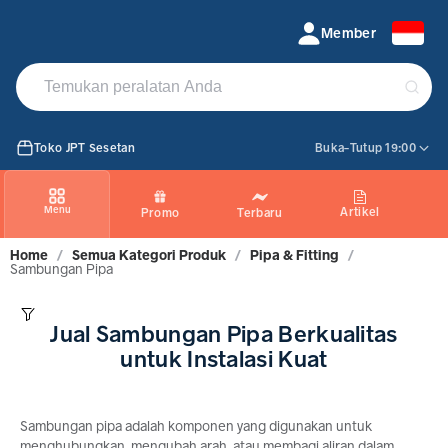
Jual Sambungan Pipa Terlengkap Harga Terbaik | TokoJPT
Member
Toko JPT Sesetan
Buka-Tutup 19:00
Menu
Artikel
Promo
Terbaru
Home
/
Semua Kategori Produk
/
Pipa & Fitting
/
Sambungan Pipa
Jual Sambungan Pipa Berkualitas
untuk Instalasi Kuat
Sambungan pipa adalah komponen yang digunakan untuk
menghubungkan, mengubah arah, atau membagi aliran dalam