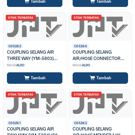
Tambah
Tambah
STOK TERBATAS
STOK TERBATAS
C05262
C05266
COUPLING SELANG AIR
COUPLING SELANG
THREE WAY (YM-5803)
AIR/HOSE CONNECTOR
(86-1160-5803)
3/4" (YM-5819) (86-1160-
Merek
ALDO
Merek
ALDO
5819)
Tambah
Tambah
STOK TERBATAS
STOK TERBATAS
C05261
C05263
COUPLING SELANG AIR
COUPLING SELANG