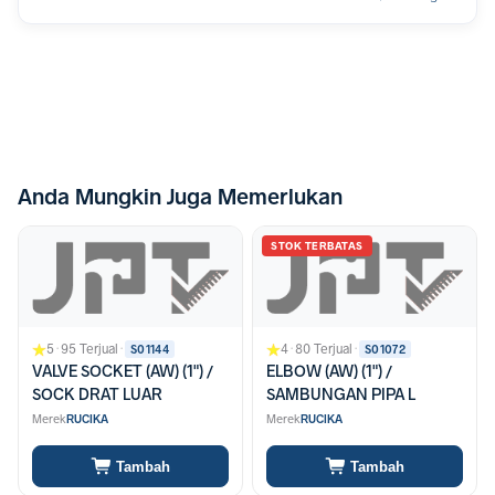
Anda Mungkin Juga Memerlukan
STOK TERBATAS
5
·
95 Terjual
·
4
·
80 Terjual
·
S01144
S01072
VALVE SOCKET (AW) (1") /
ELBOW (AW) (1") /
SOCK DRAT LUAR
SAMBUNGAN PIPA L
Merek
RUCIKA
Merek
RUCIKA
Tambah
Tambah