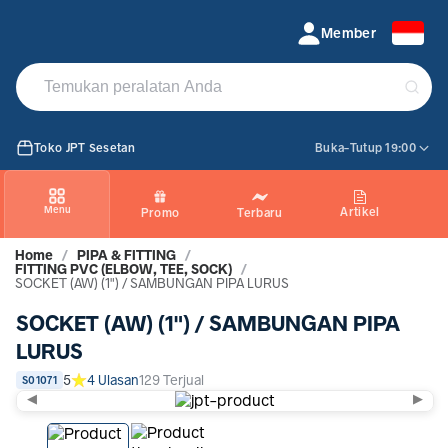
SOCKET (AW) (1) SAMBUNGAN PIPA LURUS
Member
Toko JPT Sesetan
Buka-Tutup 19:00
Menu
Artikel
Promo
Terbaru
Home
/
PIPA & FITTING
/
FITTING PVC (ELBOW, TEE, SOCK)
/
SOCKET (AW) (1") / SAMBUNGAN PIPA LURUS
SOCKET (AW) (1") / SAMBUNGAN PIPA
LURUS
5
4 Ulasan
129 Terjual
S01071
◀
▶