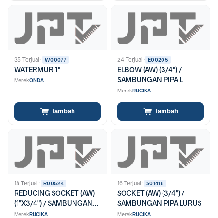
35 Terjual
·
24 Terjual
·
W00077
E00205
WATERMUR 1"
ELBOW (AW) (3/4") /
SAMBUNGAN PIPA L
Merek
ONDA
Merek
RUCIKA
Tambah
Tambah
18 Terjual
·
16 Terjual
·
R00524
S01418
REDUCING SOCKET (AW)
SOCKET (AW) (3/4") /
(1"X3/4") / SAMBUNGAN
SAMBUNGAN PIPA LURUS
PIPA OVERSOCK
Merek
RUCIKA
Merek
RUCIKA