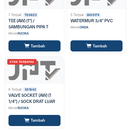
7 Terjual
·
5 Terjual
·
T00623
W00179
TEE (AW) (1") /
WATERMUR 3/4" PVC
SAMBUNGAN PIPA T
Merek
ONDA
Merek
RUCIKA
Tambah
Tambah
STOK TERBATAS
6 Terjual
·
S01642
VALVE SOCKET (AW) (1
1/4") / SOCK DRAT LUAR
Merek
RUCIKA
Tambah