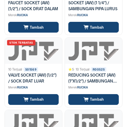
FAUCET SOCKET (AW)
SOCKET (AW) (1 1/4") /
(1/2") / SOCK DRAT DALAM
SAMBUNGAN PIPA LURUS
Merek
RUCIKA
Merek
RUCIKA
Tambah
Tambah
STOK TERBATAS
10 Terjual
·
5
·
10 Terjual
·
S01569
R00525
VALVE SOCKET (AW) (1/2")
REDUCING SOCKET (AW)
/ SOCK DRAT LUAR
(1"X1/2") / SAMBUNGAN
PIPA OVERSOCK
Merek
RUCIKA
Merek
RUCIKA
Tambah
Tambah