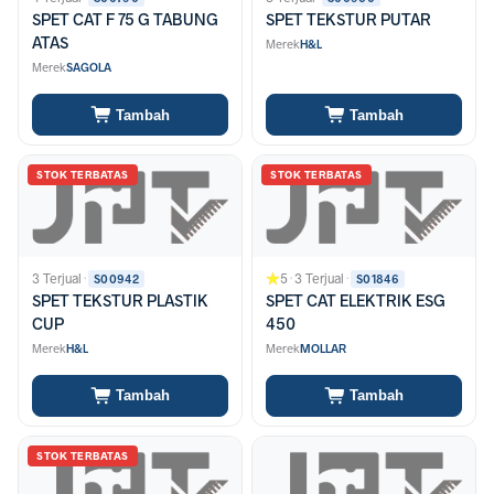
SPET CAT F 75 G TABUNG
SPET TEKSTUR PUTAR
ATAS
Merek
H&L
Merek
SAGOLA
Tambah
Tambah
STOK TERBATAS
STOK TERBATAS
3 Terjual
·
5
·
3 Terjual
·
S00942
S01846
SPET TEKSTUR PLASTIK
SPET CAT ELEKTRIK ESG
CUP
450
Merek
H&L
Merek
MOLLAR
Tambah
Tambah
STOK TERBATAS