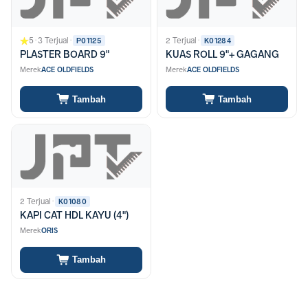
5
·
3 Terjual
·
2 Terjual
·
P01125
K01284
PLASTER BOARD 9"
KUAS ROLL 9"+ GAGANG
Merek
ACE OLDFIELDS
Merek
ACE OLDFIELDS
Tambah
Tambah
2 Terjual
·
K01080
KAPI CAT HDL KAYU (4")
Merek
ORIS
Tambah