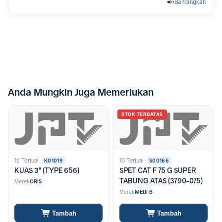
Bandingkan
Anda Mungkin Juga Memerlukan
STOK TERBATAS
12 Terjual
·
10 Terjual
·
K01019
S00166
KUAS 3" (TYPE 656)
SPET CAT F 75 G SUPER
TABUNG ATAS (3790-075)
Merek
ORIS
Merek
MEIJI B
Tambah
Tambah