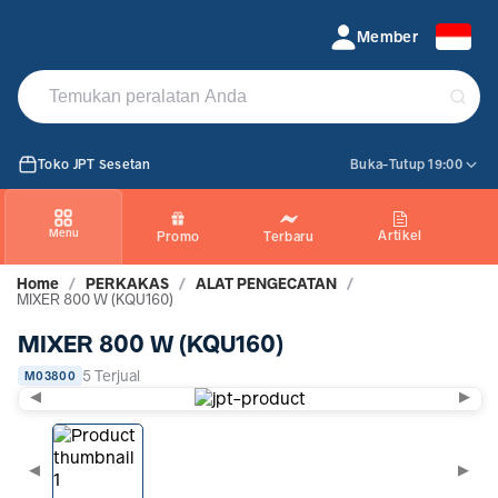
MIXER 800 W (KQU160)
Member
Toko JPT Sesetan
Buka-Tutup 19:00
Menu
Artikel
Promo
Terbaru
Home
/
PERKAKAS
/
ALAT PENGECATAN
/
MIXER 800 W (KQU160)
MIXER 800 W (KQU160)
5 Terjual
M03800
◀
▶
◀
▶