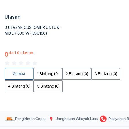
Ulasan
0 ULASAN CUSTOMER UNTUK:
MIXER 800 W (KQU160)
0
dari 0 ulasan
Semua
1 Bintang (0)
2 Bintang (0)
3 Bintang (0)
4 Bintang (0)
5 Bintang (0)
Pengiriman Cepat
Jangkauan Wilayah Luas
Pelayanan R