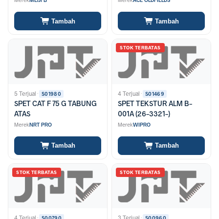
Merek
MEIJI B
Merek
ACE OLDFIELDS
Tambah
Tambah
STOK TERBATAS
5 Terjual
·
4 Terjual
·
S01980
S01469
SPET CAT F 75 G TABUNG
SPET TEKSTUR ALM B-
ATAS
001A (26-3321-)
Merek
NRT PRO
Merek
WIPRO
Tambah
Tambah
STOK TERBATAS
STOK TERBATAS
4 Terjual
·
3 Terjual
·
S00790
S00960