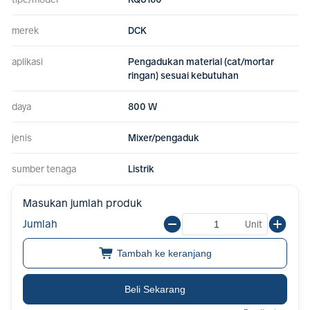
merek
DCK
aplikasi
Pengadukan material (cat/mortar
ringan) sesuai kebutuhan
daya
800 W
jenis
Mixer/pengaduk
sumber tenaga
Listrik
Masukan jumlah produk
Jumlah
Unit
Tambah ke keranjang
Beli Sekarang