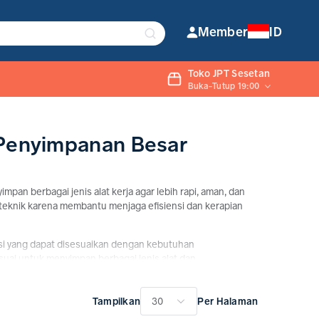
Member
ID
Toko JPT Sesetan
Buka-Tutup 19:00
 Penyimpanan Besar
n berbagai jenis alat kerja agar lebih rapi, aman, dan
 teknik karena membantu menjaga efisiensi dan kerapian
kasi yang dapat disesuaikan dengan kebutuhan
uai untuk menyimpan berbagai jenis alat dan
Tampilkan
Per Halaman
30