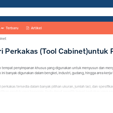
Terbaru
Artikel
inet
ri Perkakas (Tool Cabinet)untuk
h tempat penyimpanan khusus yang digunakan untuk menyusun dan menyimpa
ini banyak digunakan dalam bengkel, industri, gudang, hingga area kerja
 perkakas tersedia dalam banyak pilihan ukuran, jumlah laci, dan spesifi
lihan produk yang beragam, Anda dapat memilih lemari perkakas yang ses