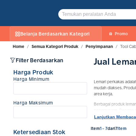
Jual Lemari Perkas (Tool Cabinet) Harga Terbaik | TokoJPT
Belanja Berdasarkan Kategori
Promo
Home
/
Semua Kategori Produk
/
Penyimpanan
/
Tool Cab
Jual Lema
Filter Berdasarkan
Harga Produk
Harga Minimum
Lemari perkakas adala
mudah diakses. Produk 
area kerja.
Harga Maksimum
Berbagai produk lemari
penggunaan. Dengan pi
perlengkapan kerja.
Lanjutkan Membaca
Item
1 - 7
dari
7
Item
Ketersediaan Stok