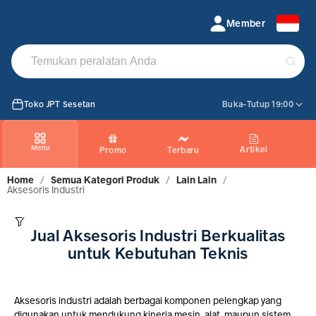
Jual Aksesoris Industri Terlengkap Harga Terbaik | TokoJPT
Member
Toko JPT Sesetan
Buka-Tutup 19:00
Menu
Artikel
Promo
Terbaru
Home
/
Semua Kategori Produk
/
Lain Lain
/
Aksesoris Industri
Jual Aksesoris Industri Berkualitas
untuk Kebutuhan Teknis
Aksesoris industri adalah berbagai komponen pelengkap yang
digunakan untuk mendukung kinerja mesin, alat, maupun sistem