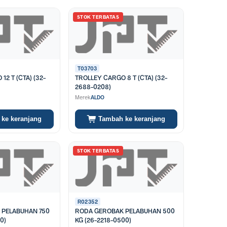
gai bidang seperti industri, gudang, bengkel, konstruksi,
STOK TERBATAS
ihan yang dapat disesuaikan dengan kebutuhan. Beberapa
pe lainnya memiliki kapasitas dan kekuatan lebih tinggi
T03703
2 T (CTA) (32-
TROLLEY CARGO 8 T (CTA) (32-
2688-0208)
Merek
ALDO
g dan dapat disesuaikan dengan kebutuhan pekerjaan, baik
ke keranjang
Tambah ke keranjang
ap di Tokojpt.
STOK TERBATAS
R02352
 PELABUHAN 750
RODA GEROBAK PELABUHAN 500
0)
KG (26-2218-0500)