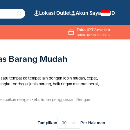
Lokasi Outlet
Akun Saya
ID
Toko JPT Sesetan
Buka-Tutup 19:00
itas Barang Mudah
 satu tempat ke tempat lain dengan lebih mudah, cepat,
angkut berbagai jenis barang, baik ringan maupun berat,
t disesuaikan dengan kebutuhan penggunaan. Dengan
Tampilkan
Per Halaman
30
, dan distribusi barang dalam jumlah tertentu agar