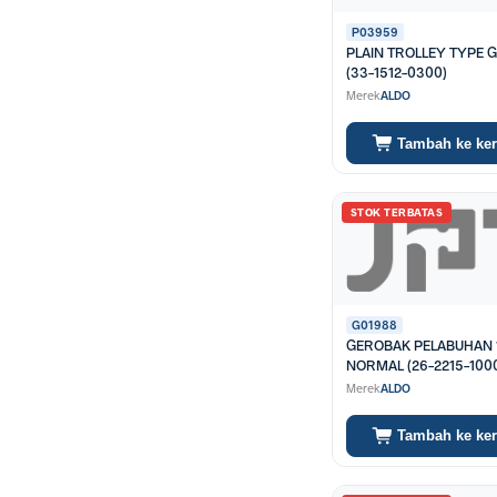
P03959
PLAIN TROLLEY TYPE G
(33-1512-0300)
Merek
ALDO
Tambah ke ke
STOK TERBATAS
G01988
GEROBAK PELABUHAN 
NORMAL (26-2215-100
Merek
ALDO
Tambah ke ke