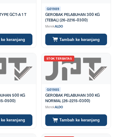
G01989
TYPE GCT-A 1 T
GEROBAK PELABUHAN 300 KG
(TEBAL) (26-2216-0300)
Merek
ALDO
ke keranjang
Tambah ke keranjang
STOK TERBATAS
G01985
BUHAN 500 KG
GEROBAK PELABUHAN 300 KG
15-0500)
NORMAL (26-2215-0300)
Merek
ALDO
ke keranjang
Tambah ke keranjang