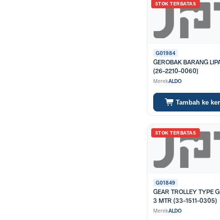
STOK TERBATAS
G01984
GEROBAK BARANG LIPA
(26-2210-0060)
Merek
ALDO
Tambah ke ke
STOK TERBATAS
G01849
GEAR TROLLEY TYPE GC
3 MTR (33-1511-0305)
Merek
ALDO