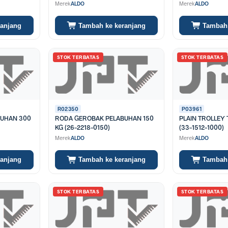
Merek
ALDO
Merek
ALDO
ranjang
Tambah ke keranjang
Tambah 
STOK TERBATAS
STOK TERBATAS
R02350
P03961
BUHAN 300
RODA GEROBAK PELABUHAN 150
PLAIN TROLLEY 
KG (26-2218-0150)
(33-1512-1000)
Merek
ALDO
Merek
ALDO
ranjang
Tambah ke keranjang
Tambah 
STOK TERBATAS
STOK TERBATAS