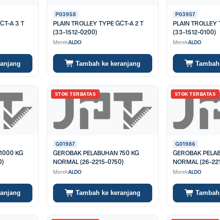
P03958
P03957
CT-A 3 T
PLAIN TROLLEY TYPE GCT-A 2 T
PLAIN TROLLEY 
(33-1512-0200)
(33-1512-0100)
Merek
ALDO
Merek
ALDO
ranjang
Tambah ke keranjang
Tambah 
STOK TERBATAS
STOK TERBATAS
G01987
G01986
1000 KG
GEROBAK PELABUHAN 750 KG
GEROBAK PELA
0)
NORMAL (26-2215-0750)
NORMAL (26-22
Merek
ALDO
Merek
ALDO
ranjang
Tambah ke keranjang
Tambah 