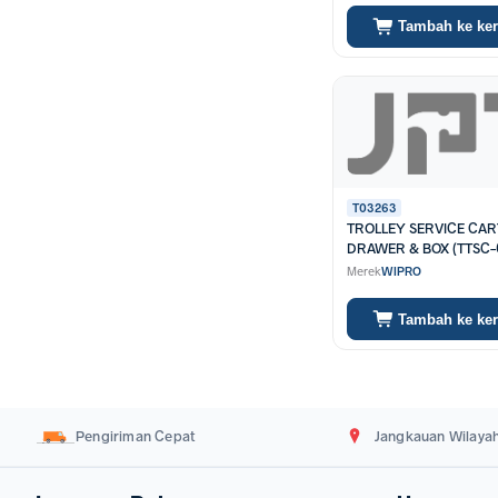
Tambah ke ke
T03263
TROLLEY SERVICE CAR
DRAWER & BOX (TTSC-0
3321-0001)
Merek
WIPRO
Tambah ke ke
Pengiriman Cepat
Jangkauan Wilayah