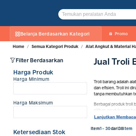
Jual Troli Barang Terlengkap Harga Terbaik | TokoJPT
Belanja Berdasarkan Kategori
Promo
Home
/
Semua Kategori Produk
/
Alat Angkut & Material H
Jual Trol
Filter Berdasarkan
Harga Produk
Harga Minimum
Troli barang adalah al
dan efisien. Troli ini
tanpa membutuhkan te
Harga Maksimum
Berbagai produk troli
pilihan produk yang b
Lanjutkan Membaca
Troli Barang 
Item
1 - 30
dari
38
Item
Ketersediaan Stok
Dalam penggunaannya, 