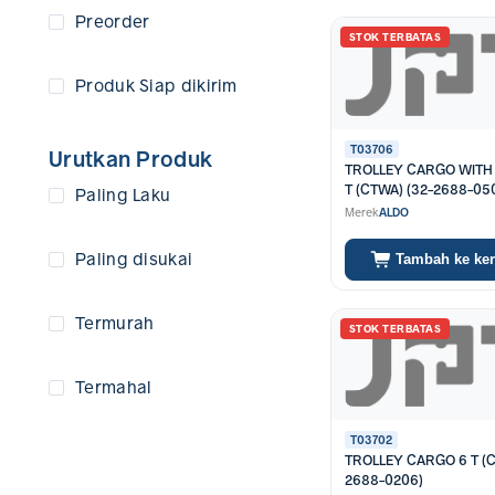
lebih praktis dan aman
Preorder
hingga kebutuhan rum
STOK TERBATAS
Pilihan Produk
Produk Siap dikirim
Sebagai
suplier alat tek
tipe dirancang untuk p
T03706
Urutkan Produk
untuk kebutuhan kerja
TROLLEY CARGO WITH
T (CTWA) (32-2688-05
Paling Laku
Dapatkan Prod
Merek
ALDO
Toko JPT merupakan
t
Paling disukai
Tambah ke ke
untuk penggunaan ring
Termurah
STOK TERBATAS
Termahal
T03702
TROLLEY CARGO 6 T (C
2688-0206)