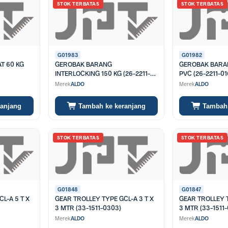
STOK TERBATAS
STOK TERBATAS
G01983
G01982
T 60 KG
GEROBAK BARANG
GEROBAK BARANG 160 KG
INTERLOCKING 150 KG (26-2211-
PVC (26-2211-01
0150)
Merek
ALDO
Merek
ALDO
ranjang
Tambah ke keranjang
Tambah 
STOK TERBATAS
STOK TERBATAS
G01848
G01847
L-A 5 T X
GEAR TROLLEY TYPE GCL-A 3 T X
GEAR TROLLEY T
3 MTR (33-1511-0303)
3 MTR (33-1511
Merek
ALDO
Merek
ALDO