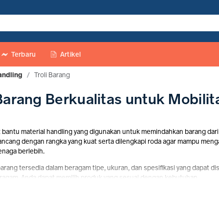
Terbaru
Artikel
andling
/
Troli Barang
i Barang Berkualitas untuk Mobil
at bantu material handling yang digunakan untuk memindahkan barang dari
 dirancang dengan rangka yang kuat serta dilengkapi roda agar mampu meng
naga berlebih.
 barang tersedia dalam beragam tipe, ukuran, dan spesifikasi yang dapa
eragam, Anda dapat memilih produk yang sesuai dengan kebutuhan.
Digunakan untuk Apa?
troli barang berfungsi untuk membantu proses pemindahan, pengangkutan