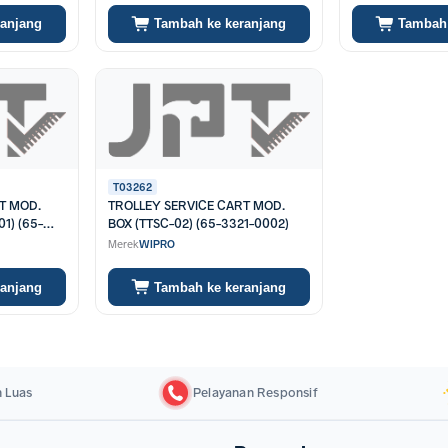
ranjang
Tambah ke keranjang
Tambah 
T03262
T MOD.
TROLLEY SERVICE CART MOD.
1) (65-
BOX (TTSC-02) (65-3321-0002)
Merek
WIPRO
ranjang
Tambah ke keranjang
 Luas
Pelayanan Responsif