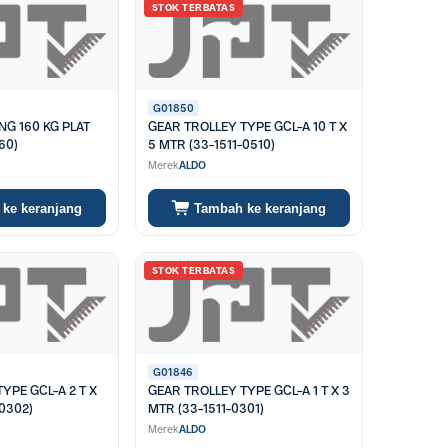
STOK TERBATAS
G01850
 PLAT
GEAR TROLLEY TYPE GCL-A 10 T X
60)
5 MTR (33-1511-0510)
Merek
ALDO
ke keranjang
Tambah ke keranjang
STOK TERBATAS
G01846
YPE GCL-A 2 T X
GEAR TROLLEY TYPE GCL-A 1 T X 3
-0302)
MTR (33-1511-0301)
Merek
ALDO