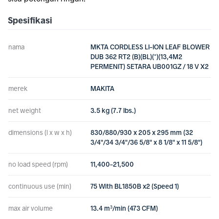
Spesifikasi
nama
MKTA CORDLESS LI-ION LEAF BLOWER
DUB 362 RT2 (B)(BL)(*)(13,4M2
PERMENIT) SETARA UB001GZ / 18 V X2
merek
MAKITA
net weight
3.5 kg (7.7 lbs.)
dimensions (l x w x h)
830/880/930 x 205 x 295 mm (32
3/4"/34 3/4"/36 5/8" x 8 1/8" x 11 5/8")
no load speed (rpm)
11,400-21,500
continuous use (min)
75 With BL1850B x2 (Speed 1)
max air volume
13.4 m³/min (473 CFM)