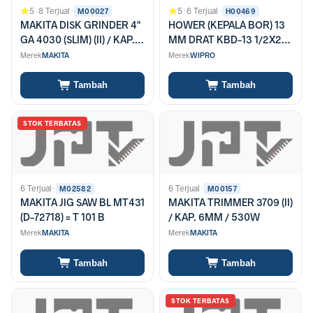
5
·
8 Terjual
·
5
·
6 Terjual
·
M00027
H00469
MAKITA DISK GRINDER 4"
HOWER (KEPALA BOR) 13
GA 4030 (SLIM) (II) / KAP.
MM DRAT KBD-13 1/2X20
100MM / 720W
UNF (85-2245-3513)
Merek
MAKITA
Merek
WIPRO
Tambah
Tambah
STOK TERBATAS
6 Terjual
·
6 Terjual
·
M02582
M00157
MAKITA JIG SAW BL MT431
MAKITA TRIMMER 3709 (II)
(D-72718) = T 101 B
/ KAP. 6MM / 530W
Merek
MAKITA
Merek
MAKITA
Tambah
Tambah
STOK TERBATAS