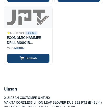
5
·
4 Terjual
·
E00338
ECONOMIC HAMMER
DRILL M0801B
(PENGGANTI MT-80)
Merek
MAKITA
MSERIES
Tambah
Ulasan
0 ULASAN CUSTOMER UNTUK:
MAKITA CORDLESS LI-ION LEAF BLOWER DUB 362 RT2 (B)(BL)(*)