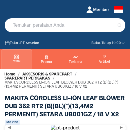
MAKITA CORDLESS LI-ION LEAF BLOWER DUB 362 RT2 (B)
Member
(BL)(*)(13,4M2 PERMENIT) SETARA UB001GZ 18 V X2
Toko JPT Sesetan
Buka-Tutup 19:00
Menu
Artikel
Promo
Terbaru
Home
/
AKSESORIS & SPAREPART
/
SPAREPART PERKAKAS
/
MAKITA CORDLESS LI-ION LEAF BLOWER DUB 362 RT2 (B)(BL)(*)
(13,4M2 PERMENIT) SETARA UB001GZ / 18 V X2
MAKITA CORDLESS LI-ION LEAF BLOWER
DUB 362 RT2 (B)(BL)(*)(13,4M2
PERMENIT) SETARA UB001GZ / 18 V X2
M02170
◀
▶