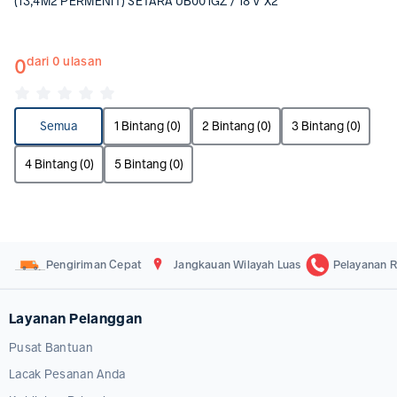
(13,4M2 PERMENIT) SETARA UB001GZ / 18 V X2
0
dari 0 ulasan
Semua
1 Bintang (0)
2 Bintang (0)
3 Bintang (0)
4 Bintang (0)
5 Bintang (0)
Pengiriman Cepat
Jangkauan Wilayah Luas
Pelayanan R
Layanan Pelanggan
Pusat Bantuan
Lacak Pesanan Anda