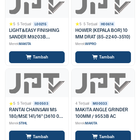
5
·
5 Terjual
·
5
·
5 Terjual
·
L00215
H00614
LIGHT&EASY FINISHING
HOWER (KEPALA BOR) 10
SANDER M9203B
MM DRAT (85-2240-3510)
(PENGGANTI MT-923)
Merek
MAKITA
Merek
WIPRO
Tambah
Tambah
5
·
5 Terjual
·
4 Terjual
·
R00503
M00033
RANTAI CHAINSAW MS
MAKITA ANGLE GRINDER
180/MSE 141/16" (3610 000
100MM / 9553B AC
0055)
Merek
STIHL
Merek
MAKITA
Tambah
Tambah