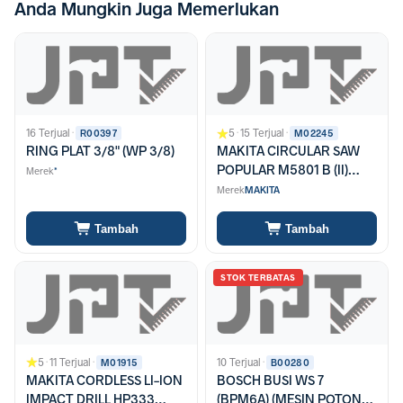
Anda Mungkin Juga Memerlukan
16 Terjual
·
5
·
15 Terjual
·
R00397
M02245
RING PLAT 3/8" (WP 3/8)
MAKITA CIRCULAR SAW
POPULAR M5801 B (II)
Merek
*
MSERIES FREE BLADE
Merek
MAKITA
7"X40 T (D-09123) / KAP.
185MM / 1050W
Tambah
Tambah
STOK TERBATAS
5
·
11 Terjual
·
10 Terjual
·
M01915
B00280
MAKITA CORDLESS LI-ION
BOSCH BUSI WS 7
IMPACT DRILL HP333
(BPM6A) (MESIN POTONG