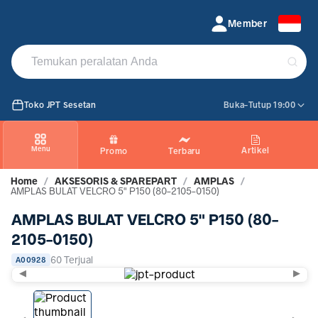
AMPLAS BULAT VELCRO 5 P150 (80-2105-0150)
Member
Toko JPT Sesetan
Buka-Tutup 19:00
Menu
Artikel
Promo
Terbaru
Home
/
AKSESORIS & SPAREPART
/
AMPLAS
/
AMPLAS BULAT VELCRO 5" P150 (80-2105-0150)
AMPLAS BULAT VELCRO 5" P150 (80-
2105-0150)
60 Terjual
A00928
◀
▶