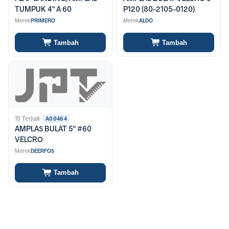
TUMPUK 4" A 60
P120 (80-2105-0120)
Merek
PRIMERO
Merek
ALDO
Tambah
Tambah
15 Terjual
·
A00464
AMPLAS BULAT 5" #60
VELCRO
Merek
DEERFOS
Tambah