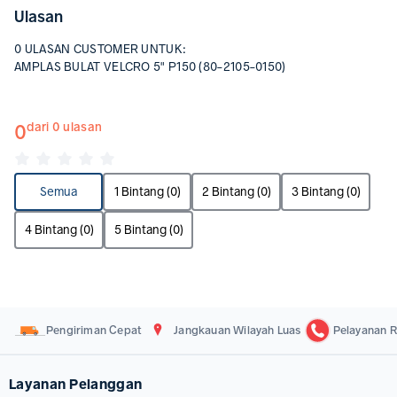
Ulasan
0 ULASAN CUSTOMER UNTUK:
AMPLAS BULAT VELCRO 5" P150 (80-2105-0150)
0
dari 0 ulasan
Semua
1 Bintang (0)
2 Bintang (0)
3 Bintang (0)
4 Bintang (0)
5 Bintang (0)
Pengiriman Cepat
Jangkauan Wilayah Luas
Pelayanan R
Layanan Pelanggan