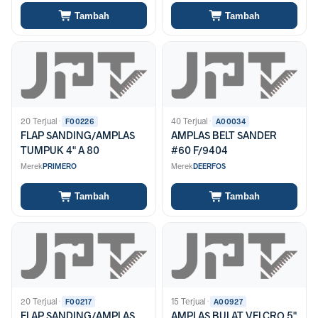
Tambah
Tambah
20 Terjual
·
40 Terjual
·
F00226
A00034
FLAP SANDING/AMPLAS
AMPLAS BELT SANDER
TUMPUK 4" A 80
#60 F/9404
Merek
PRIMERO
Merek
DEERFOS
Tambah
Tambah
20 Terjual
·
15 Terjual
·
F00217
A00927
FLAP SANDING/AMPLAS
AMPLAS BULAT VELCRO 5"