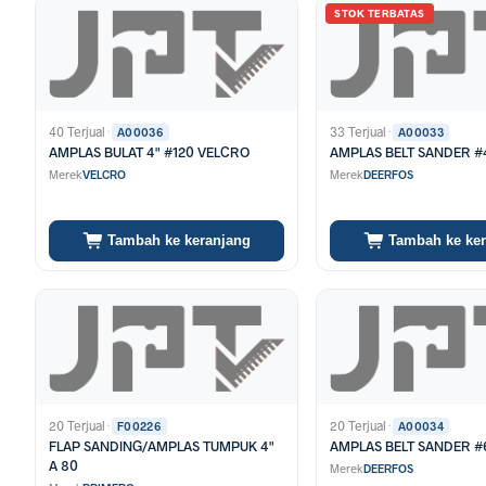
STOK TERBATAS
40 Terjual
·
33 Terjual
·
A00036
A00033
AMPLAS BULAT 4" #120 VELCRO
AMPLAS BELT SANDER #
Merek
VELCRO
Merek
DEERFOS
Tambah ke keranjang
Tambah ke ke
20 Terjual
·
20 Terjual
·
F00226
A00034
FLAP SANDING/AMPLAS TUMPUK 4"
AMPLAS BELT SANDER #
A 80
Merek
DEERFOS