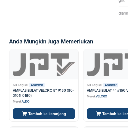
grit
diam
Anda Mungkin Juga Memerlukan
60 Terjual
·
60 Terjual
·
A00928
A00037
AMPLAS BULAT VELCRO 5" P150 (80-
AMPLAS BULAT 4" #150
2105-0150)
Merek
VELCRO
Merek
ALDO
Tambah ke keranjang
Tambah ke ke