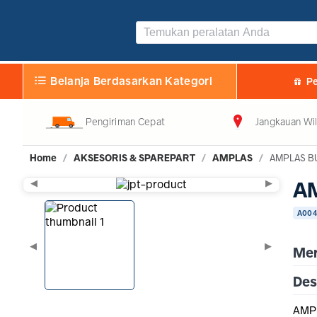
AMPLAS BULAT 5 #80 VELCRO
Belanja Berdasarkan Kategori
Pe
Pengiriman Cepat
Jangkauan Wil
Home
/
AKSESORIS & SPAREPART
/
AMPLAS
/
AMPLAS BU
AM
◀
▶
A004
◀
▶
Mer
Des
AMPL