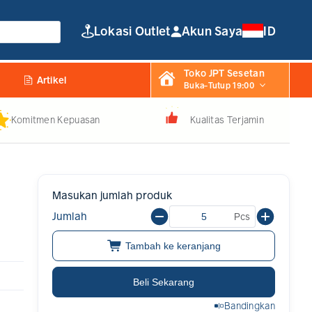
Lokasi Outlet
Akun Saya
ID
Toko JPT Sesetan
Artikel
Buka-Tutup 19:00
Komitmen Kepuasan
Kualitas Terjamin
Masukan jumlah produk
Jumlah
Pcs
Tambah ke keranjang
Beli Sekarang
Bandingkan