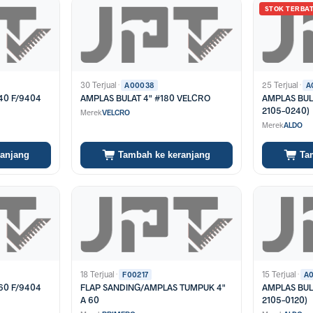
STOK TERBA
30 Terjual
·
25 Terjual
·
A00038
A
40 F/9404
AMPLAS BULAT 4" #180 VELCRO
AMPLAS BUL
2105-0240)
Merek
VELCRO
Merek
ALDO
ranjang
Tambah ke keranjang
Ta
18 Terjual
·
15 Terjual
·
F00217
A
60 F/9404
FLAP SANDING/AMPLAS TUMPUK 4"
AMPLAS BULA
A 60
2105-0120)