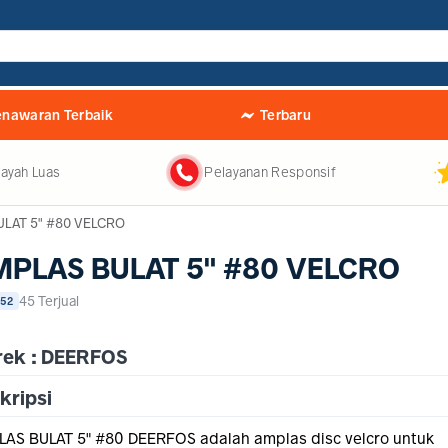
nawaran Terbaik
Terbaru
ayah Luas
Pelayanan Responsif
LAT 5" #80 VELCRO
PLAS BULAT 5" #80 VELCRO
45 Terjual
52
ek : DEERFOS
kripsi
AS BULAT 5" #80 DEERFOS adalah amplas disc velcro untuk