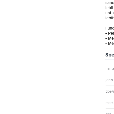
sand
lebi
untu
lebi
Fung
- Pe
- Me
- Me
Spe
nama
jenis
tipe
merk