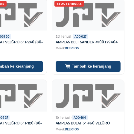
TAS
STOK TERBATAS
23 Terjual
·
00930
A00027
AT VELCRO 5" P240 (80-
AMPLAS BELT SANDER #100 F/9404
Merek
DEERFOS
mbah ke keranjang
Tambah ke keranjang
15 Terjual
·
00927
A00464
T VELCRO 5" P120 (80-
AMPLAS BULAT 5" #60 VELCRO
Merek
DEERFOS