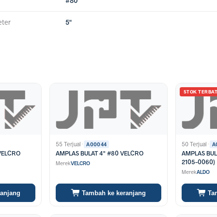
#80
eter
5"
STOK TERBA
55 Terjual
·
50 Terjual
·
A00044
A
 VELCRO
AMPLAS BULAT 4" #80 VELCRO
AMPLAS BUL
2105-0060)
Merek
VELCRO
Merek
ALDO
ranjang
Tambah ke keranjang
Ta