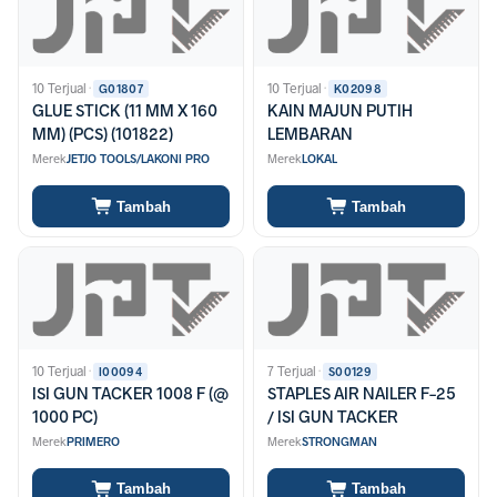
10 Terjual
·
10 Terjual
·
G01807
K02098
GLUE STICK (11 MM X 160
KAIN MAJUN PUTIH
MM) (PCS) (101822)
LEMBARAN
Merek
JETJO TOOLS/LAKONI PRO
Merek
LOKAL
Tambah
Tambah
10 Terjual
·
7 Terjual
·
I00094
S00129
ISI GUN TACKER 1008 F (@
STAPLES AIR NAILER F-25
1000 PC)
/ ISI GUN TACKER
Merek
PRIMERO
Merek
STRONGMAN
Tambah
Tambah