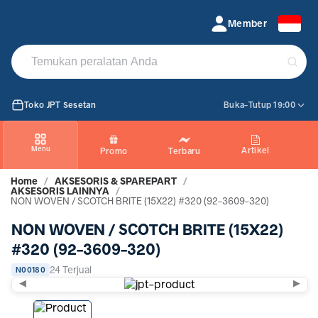
NON WOVEN SCOTCH BRITE (15X22) #320 (92-3609-320)
Member
Toko JPT Sesetan
Buka-Tutup 19:00
Menu
Artikel
Promo
Terbaru
Home
/
AKSESORIS & SPAREPART
/
AKSESORIS LAINNYA
/
NON WOVEN / SCOTCH BRITE (15X22) #320 (92-3609-320)
NON WOVEN / SCOTCH BRITE (15X22)
#320 (92-3609-320)
24 Terjual
N00180
◀
▶