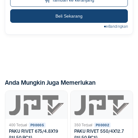
Tambah ke keranjang
Beli Sekarang
Bandingkan
Anda Mungkin Juga Memerlukan
400 Terjual
·
350 Terjual
·
P00005
P00002
PAKU RIVET 675/4.8X19
PAKU RIVET 550/4X12.7
(ISI 50 PCS)
(ISI 50 PCS)