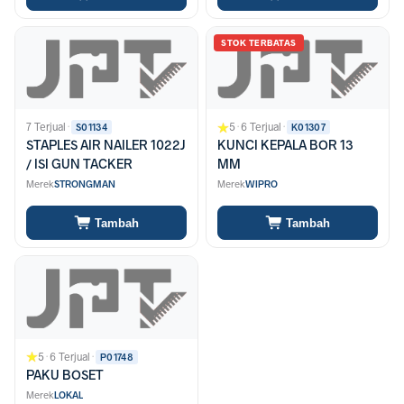
STOK TERBATAS
7 Terjual
·
5
·
6 Terjual
·
S01134
K01307
STAPLES AIR NAILER 1022J
KUNCI KEPALA BOR 13
/ ISI GUN TACKER
MM
Merek
STRONGMAN
Merek
WIPRO
Tambah
Tambah
5
·
6 Terjual
·
P01748
PAKU BOSET
Merek
LOKAL