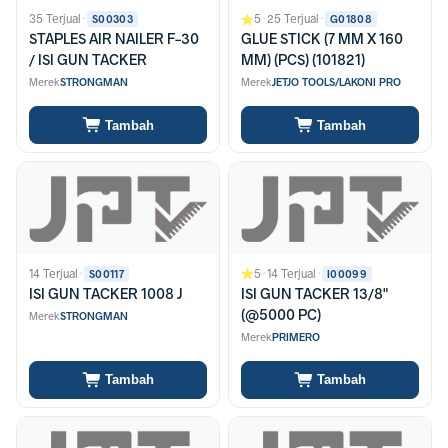
35 Terjual
·
5
·
25 Terjual
·
S00303
G01808
STAPLES AIR NAILER F-30
GLUE STICK (7 MM X 160
/ ISI GUN TACKER
MM) (PCS) (101821)
Merek
STRONGMAN
Merek
JETJO TOOLS/LAKONI PRO
Tambah
Tambah
14 Terjual
·
5
·
14 Terjual
·
S00117
I00099
ISI GUN TACKER 1008 J
ISI GUN TACKER 13/8"
(@5000 PC)
Merek
STRONGMAN
Merek
PRIMERO
Tambah
Tambah